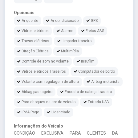
Opcionais
Ar quente
Ar condicionado
GPS
Vidros elétricos
Alarme
Freios ABS
Travas elétricas
Limpador traseiro
Direção Elétrica
Multimídia
Controle de som no volante
Insufilm
Vidros elétricos Traseiros
Computador de bordo
Volante com regulagem de altura
Airbag motorista
Airbag passageiro
Encosto de cabeça traseiro
Pára-choques na cor do veiculo
Entrada USB
IPVA Pago
Licenciado
Informações do Veículo
CONDIÇÃO EXCLUSIVA PARA CLIENTES DA