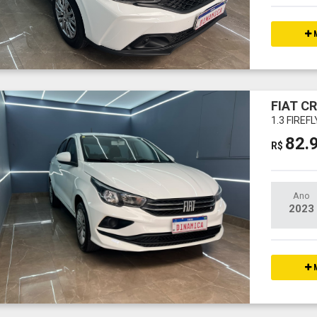
M
FIAT C
1.3 FIREF
82.
R$
Ano
2023
M