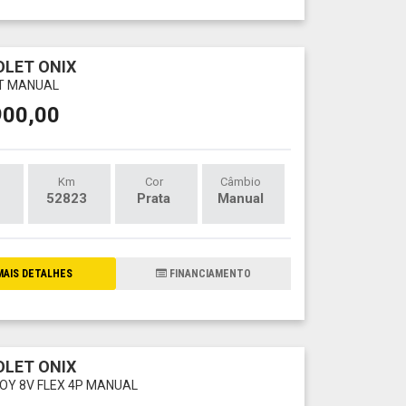
LET ONIX
LT MANUAL
900,00
Km
Cor
Câmbio
52823
Prata
Manual
AIS DETALHES
FINANCIAMENTO
LET ONIX
JOY 8V FLEX 4P MANUAL