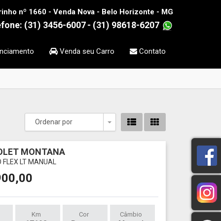
rinho nº 1660 - Venda Nova - Belo Horizonte - MG
efone: (31) 3456-6007
- (31) 98618-6207
nciamento
Venda seu Carro
Contato
Ordenar por
Toggle Dropdown
OLET MONTANA
O FLEX LT MANUAL
900,00
Km
Cor
Câmbio