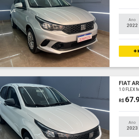
Ano
2022
M
FIAT A
1.0 FLEX
67.
R$
Ano
2023