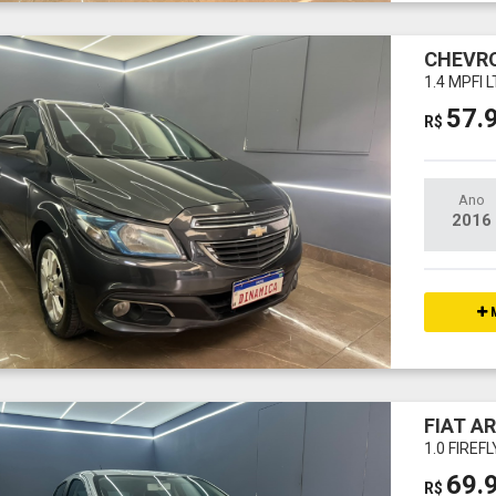
CHEVRO
1.4 MPFI 
57.
R$
Ano
2016
M
FIAT A
1.0 FIREF
69.
R$