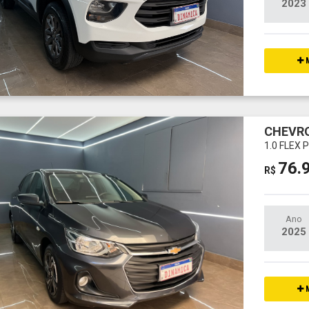
2023
M
CHEVRO
1.0 FLEX
76.
R$
Ano
2025
M