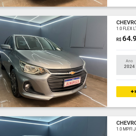
CHEVRO
1.0 FLEX 
64.
R$
Ano
2024
M
CHEVRO
1.0 MPFI 