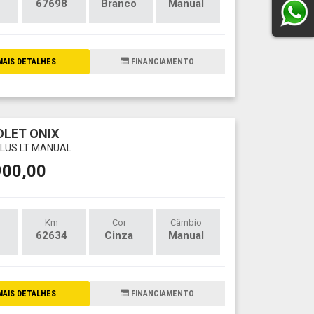
67698
Branco
Manual
AIS DETALHES
FINANCIAMENTO
LET ONIX
 PLUS LT MANUAL
900,00
Km
Cor
Câmbio
62634
Cinza
Manual
AIS DETALHES
FINANCIAMENTO