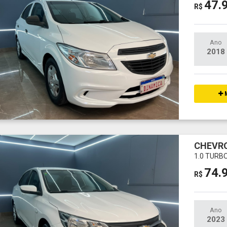
47.
R$
Ano
2018
M
CHEVRO
1.0 TURB
74.
R$
Ano
2023