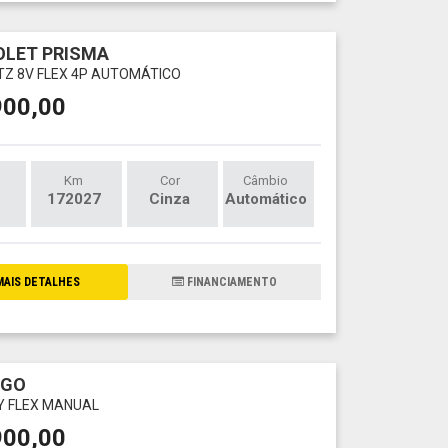
LET PRISMA
LTZ 8V FLEX 4P AUTOMÁTICO
900,00
Km
Cor
Câmbio
172027
Cinza
Automático
AIS DETALHES
FINANCIAMENTO
RGO
LY FLEX MANUAL
900,00