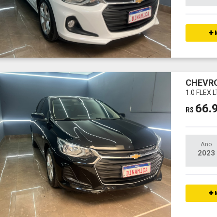
M
CHEVRO
1.0 FLEX 
66.
R$
Ano
2023
M