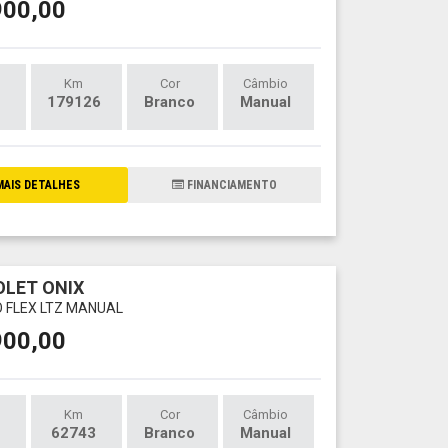
900,00
Km
Cor
Câmbio
179126
Branco
Manual
AIS DETALHES
FINANCIAMENTO
LET ONIX
O FLEX LTZ MANUAL
900,00
Km
Cor
Câmbio
62743
Branco
Manual