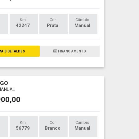
Km
Cor
Câmbio
42247
Prata
Manual
AIS DETALHES
FINANCIAMENTO
RGO
 MANUAL
900,00
Km
Cor
Câmbio
56779
Branco
Manual