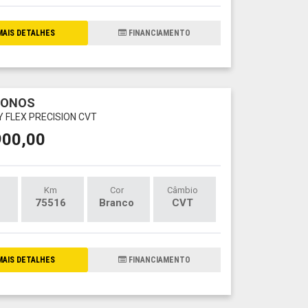
AIS DETALHES
FINANCIAMENTO
RONOS
LY FLEX PRECISION CVT
900,00
Km
Cor
Câmbio
75516
Branco
CVT
AIS DETALHES
FINANCIAMENTO