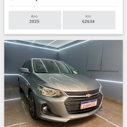
Ano
Km
2025
62634