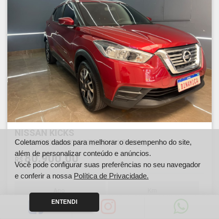
NISSAN KICKS
Coletamos dados para melhorar o desempenho do site,
1.6 16V FLEXSTART S DIRECT 4P XTRONIC
além de personalizar conteúdo e anúncios.
80.900,00
R$
Você pode configurar suas preferências no seu navegador
e conferir a nossa
Política de Privacidade.
Ano
Km
2018
125115
ENTENDI