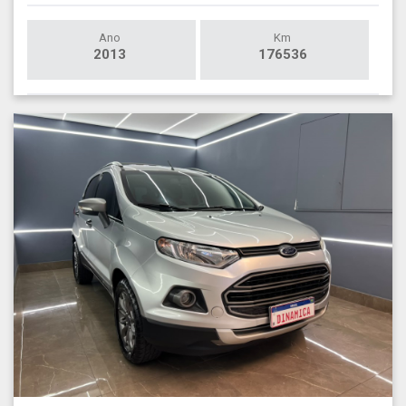
Ano
Km
2013
176536