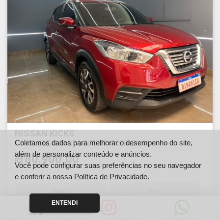
NISSAN KICKS
Coletamos dados para melhorar o desempenho do site,
1.6 16V FLEXSTART S DIRECT 4P XTRONIC
além de personalizar conteúdo e anúncios.
80.900,00
R$
Você pode configurar suas preferências no seu navegador
e conferir a nossa
Política de Privacidade.
Ano
Km
2018
125115
ENTENDI