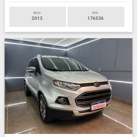
Ano
Km
2013
176536