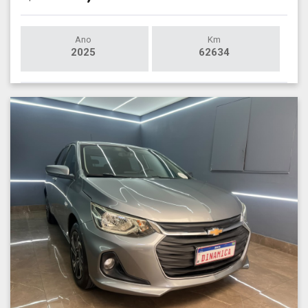
Ano
Km
2025
62634