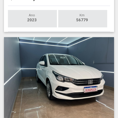
Ano
Km
2023
56779